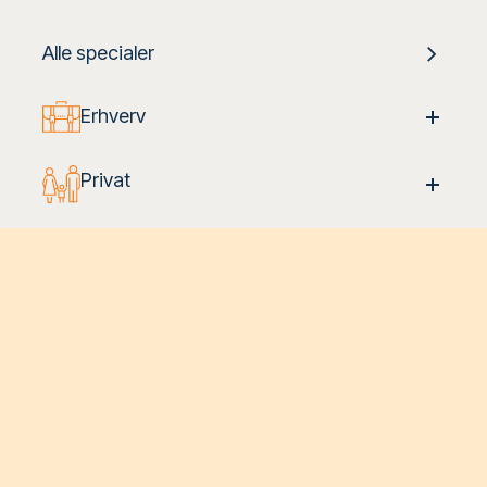
Alle specialer
Erhverv
Privat
Fast ejendom
Insolvens
Lejeret
Offentlig ret