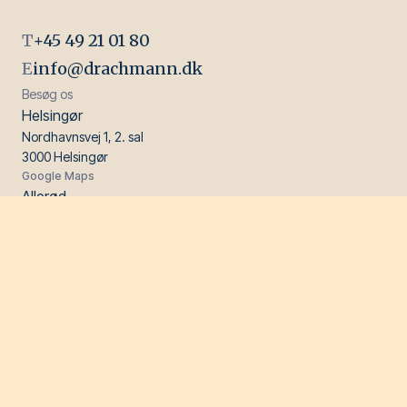
T
+45 49 21 01 80
E
info@drachmann.dk
Besøg os
Helsingør
Nordhavnsvej 1, 2. sal
3000 Helsingør
Google Maps
Allerød
Gydevang 2, 1. sal
3450 Allerød
Google Maps
Genveje
Specialer
Videncenter
Personer
Firmaet
Persondatapolitik