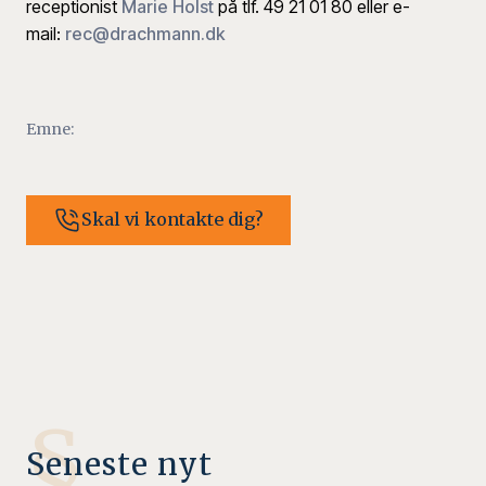
receptionist
Marie Holst
på tlf. 49 21 01 80 eller e-
mail:
rec@drachmann.dk
Emne:
Skal vi kontakte dig?
§
Seneste nyt