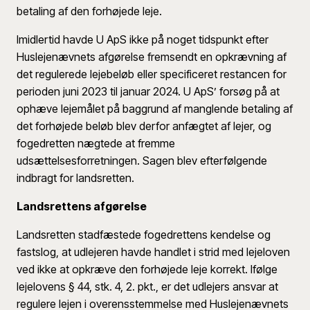
betaling af den forhøjede leje.
Imidlertid havde U ApS ikke på noget tidspunkt efter
Huslejenævnets afgørelse fremsendt en opkrævning af
det regulerede lejebeløb eller specificeret restancen for
perioden juni 2023 til januar 2024. U ApS’ forsøg på at
ophæve lejemålet på baggrund af manglende betaling af
det forhøjede beløb blev derfor anfægtet af lejer, og
fogedretten nægtede at fremme
udsættelsesforretningen. Sagen blev efterfølgende
indbragt for landsretten.
Landsrettens afgørelse
Landsretten stadfæstede fogedrettens kendelse og
fastslog, at udlejeren havde handlet i strid med lejeloven
ved ikke at opkræve den forhøjede leje korrekt. Ifølge
lejelovens § 44, stk. 4, 2. pkt., er det udlejers ansvar at
regulere lejen i overensstemmelse med Huslejenævnets