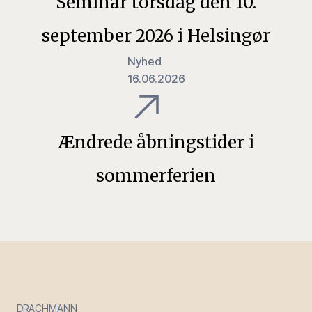
Seminar torsdag den 10.
september 2026 i Helsingør
Nyhed
16.06.2026
Ændrede åbningstider i
sommerferien
1
2
3
…
8
Next »
DRACHMANN