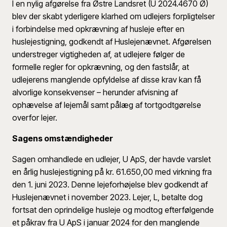
I en nylig afgørelse fra Østre Landsret (U 2024.4670 Ø)
blev der skabt yderligere klarhed om udlejers forpligtelser
i forbindelse med opkrævning af husleje efter en
huslejestigning, godkendt af Huslejenævnet. Afgørelsen
understreger vigtigheden af, at udlejere følger de
formelle regler for opkrævning, og den fastslår, at
udlejerens manglende opfyldelse af disse krav kan få
alvorlige konsekvenser – herunder afvisning af
ophævelse af lejemål samt pålæg af tortgodtgørelse
overfor lejer.
Sagens omstændigheder
Sagen omhandlede en udlejer, U ApS, der havde varslet
en årlig huslejestigning på kr. 61.650,00 med virkning fra
den 1. juni 2023. Denne lejeforhøjelse blev godkendt af
Huslejenævnet i november 2023. Lejer, L, betalte dog
fortsat den oprindelige husleje og modtog efterfølgende
et påkrav fra U ApS i januar 2024 for den manglende