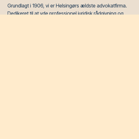
Grundlagt i 1906, vi er Helsingørs ældste advokatfirma.
Dedikeret til at yde professionel juridisk rådgivning og
ejendomsadministration. Fortrolighed, engagement, og
samfundsansvar er hjørnestenene i vores praksis.
T
+45 49 21 01 80
E
info@drachmann.dk
Besøg os
Helsingør
Nordhavnsvej 1, 2. sal
3000 Helsingør
Google Maps
Allerød
Gydevang 2, 1. sal
3450 Allerød
Google Maps
Genveje