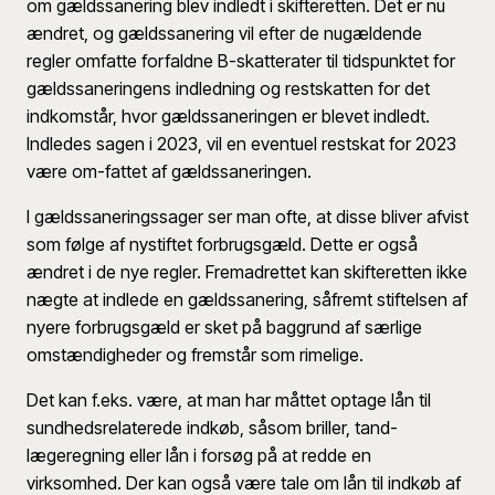
om gældssanering blev indledt i skifteretten. Det er nu
ændret, og gældssanering vil efter de nugældende
regler omfatte forfaldne B-skatterater til tidspunktet for
gældssaneringens indledning og restskatten for det
indkomstår, hvor gældssaneringen er blevet indledt.
Indledes sagen i 2023, vil en eventuel restskat for 2023
være om-fattet af gældssaneringen.
I gældssaneringssager ser man ofte, at disse bliver afvist
som følge af nystiftet forbrugsgæld. Dette er også
ændret i de nye regler. Fremadrettet kan skifteretten ikke
nægte at indlede en gældssanering, såfremt stiftelsen af
nyere forbrugsgæld er sket på baggrund af særlige
omstændigheder og fremstår som rimelige.
Det kan f.eks. være, at man har måttet optage lån til
sundhedsrelaterede indkøb, såsom briller, tand-
lægeregning eller lån i forsøg på at redde en
virksomhed. Der kan også være tale om lån til indkøb af